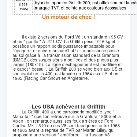
hybride, appelée Griffith 200, est officiellement la
(1963-
marque TVR et peinte aux couleurs écossaises.
1965)
Un moteur de choc !
Il existe 2 versions du Ford V8 : un standard 195 CV
et un " gonflé " Ã 271 CV. La Griffith pèse 1016 kg et
possède un rapport poids puissance imbattable pour
l'époque ( et encore aujourd'hui !). La puissance passe
au sol grâce à la transmission standard de la Grantura
(BMCB), des suspensions modifiées et des pneus plus
larges (185x15). La ligne d'échappement est modifiée et
le capot " bossu ". La Griffith 200 se vend bien aux US et
son évolution, la 400, est lancée en 1964 aux US et en
1965 (Racing Car Show) en Angleterre.
Les USA achêvent la Griffith
La Griffith 400 a une carrosserie modifiée type "
Manx-tail " que l'on retrouve sur la Grantura 1800S et la
Vixen : on remarque aussi ses feux arrières de Ford
Cortina Mk 1.310 de ces V8 sont fabriquées entre 1963
et 1965 avant la reprise de TVR par Martin Lilley, qui
proposera une version " améliorée ", la Tuscan V8