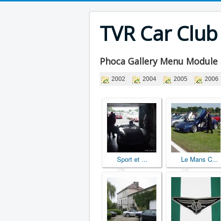
TVR Car Club
Phoca Gallery Menu Module
2002
2004
2005
2006
Sport et ...
Le Mans C...
(16)
(12)