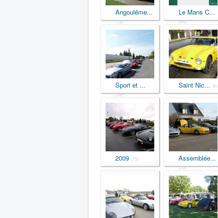
Angoulême...
Le Mans C...
(13)
(44)
Sport et ...
Saint Nic...
(6)
(39)
2009
Assemblée...
(75)
(73)