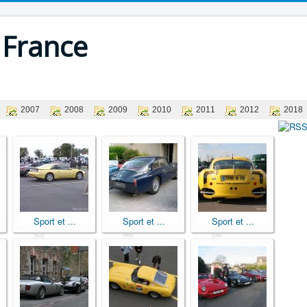
 France
2007
2008
2009
2010
2011
2012
2018
Sport et ...
Sport et ...
Sport et ...
(63)
(48)
(58)