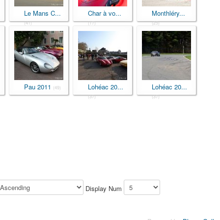
Le Mans C...
Char à vo...
Monthléry...
(41)
(17)
(25)
Pau 2011
Lohéac 20...
Lohéac 20...
(49)
(37)
(37)
Display Num