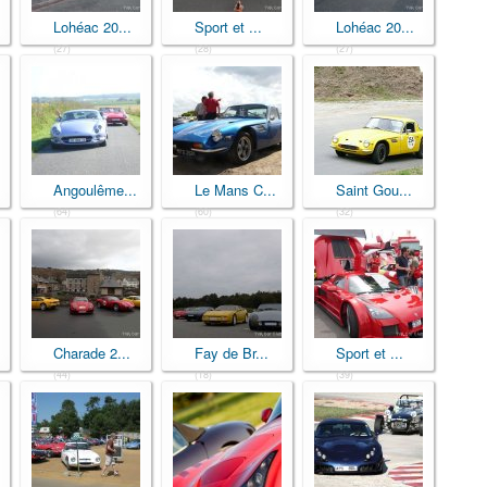
Lohéac 20...
Sport et ...
Lohéac 20...
(27)
(28)
(27)
Angoulême...
Le Mans C...
Saint Gou...
(64)
(60)
(32)
Charade 2...
Fay de Br...
Sport et ...
(44)
(18)
(39)