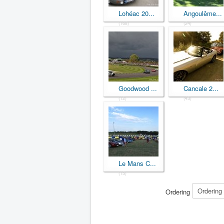
Lohéac 20...
Angoulême...
(168)
(24)
Goodwood ...
Cancale 2...
(12)
(43)
Le Mans C...
(15)
Ordering