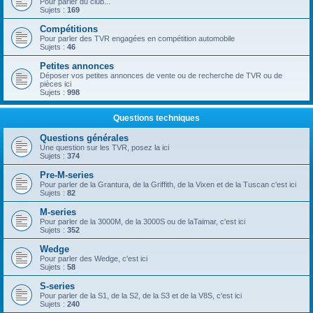
Pour parler du club...
Sujets :
169
Compétitions
Pour parler des TVR engagées en compétition automobile
Sujets :
46
Petites annonces
Déposer vos petites annonces de vente ou de recherche de TVR ou de
pièces ici
Sujets :
998
Questions techniques
Questions générales
Une question sur les TVR, posez la ici
Sujets :
374
Pre-M-series
Pour parler de la Grantura, de la Griffith, de la Vixen et de la Tuscan c'est ici
Sujets :
82
M-series
Pour parler de la 3000M, de la 3000S ou de laTaimar, c'est ici
Sujets :
352
Wedge
Pour parler des Wedge, c'est ici
Sujets :
58
S-series
Pour parler de la S1, de la S2, de la S3 et de la V8S, c'est ici
Sujets :
240