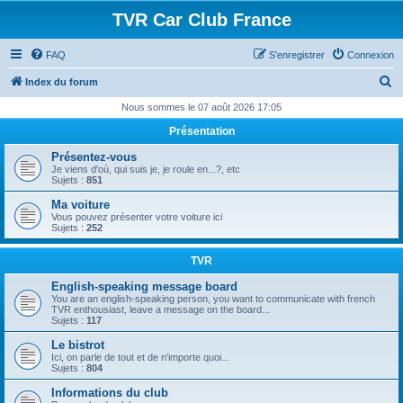
TVR Car Club France
FAQ
S’enregistrer
Connexion
R
Index du forum
e
Nous sommes le 07 août 2026 17:05
c
Présentation
h
Présentez-vous
e
Je viens d'où, qui suis je, je roule en...?, etc
Sujets :
851
r
Ma voiture
c
Vous pouvez présenter votre voiture ici
Sujets :
252
h
e
TVR
r
English-speaking message board
You are an english-speaking person, you want to communicate with french
TVR enthousiast, leave a message on the board...
Sujets :
117
Le bistrot
Ici, on parle de tout et de n'importe quoi...
Sujets :
804
Informations du club