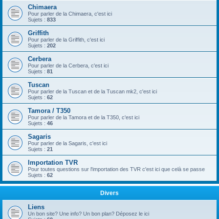
Chimaera
Pour parler de la Chimaera, c'est ici
Sujets :
833
Griffith
Pour parler de la Griffith, c'est ici
Sujets :
202
Cerbera
Pour parler de la Cerbera, c'est ici
Sujets :
81
Tuscan
Pour parler de la Tuscan et de la Tuscan mk2, c'est ici
Sujets :
62
Tamora / T350
Pour parler de la Tamora et de la T350, c'est ici
Sujets :
46
Sagaris
Pour parler de la Sagaris, c'est ici
Sujets :
21
Importation TVR
Pour toutes questions sur l'importation des TVR c'est ici que celà se passe
Sujets :
62
Divers
Liens
Un bon site? Une info? Un bon plan? Déposez le ici