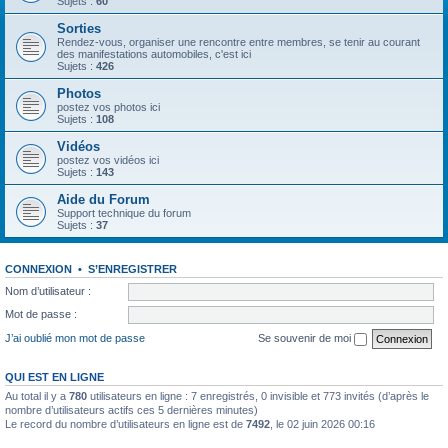
Sujets :
60
Sorties
Rendez-vous, organiser une rencontre entre membres, se tenir au courant
des manifestations automobiles, c'est ici
Sujets :
426
Photos
postez vos photos ici
Sujets :
108
Vidéos
postez vos vidéos ici
Sujets :
143
Aide du Forum
Support technique du forum
Sujets :
37
CONNEXION
•
S’ENREGISTRER
Nom d’utilisateur :
Mot de passe :
J’ai oublié mon mot de passe
Se souvenir de moi
QUI EST EN LIGNE
Au total il y a
780
utilisateurs en ligne : 7 enregistrés, 0 invisible et 773 invités (d’après le
nombre d’utilisateurs actifs ces 5 dernières minutes)
Le record du nombre d’utilisateurs en ligne est de
7492
, le 02 juin 2026 00:16