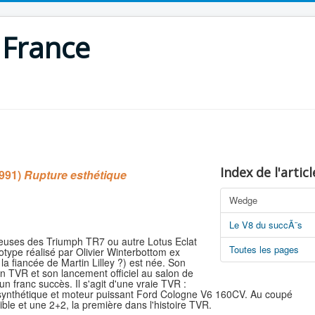
 France
Index de l'articl
991)
Rupture esthétique
Wedge
Le V8 du succÃ¨s
leuses des Triumph TR7 ou autre Lotus Eclat
Toutes les pages
otype réalisé par Olivier Winterbottom ex
a fiancée de Martin Lilley ?) est née. Son
gn TVR et son lancement officiel au salon de
un franc succès. Il s'agit d'une vraie TVR :
re synthétique et moteur puissant Ford Cologne V6 160CV. Au coupé
ible et une 2+2, la première dans l'histoire TVR.