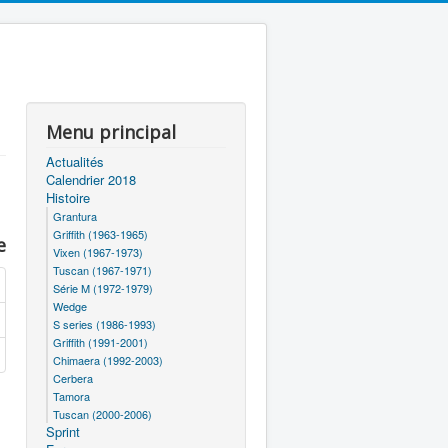
Menu principal
Actualités
Calendrier 2018
Histoire
Grantura
Griffith (1963-1965)
e
Vixen (1967-1973)
Tuscan (1967-1971)
Série M (1972-1979)
Wedge
S series (1986-1993)
Griffith (1991-2001)
Chimaera (1992-2003)
Cerbera
Tamora
Tuscan (2000-2006)
Sprint