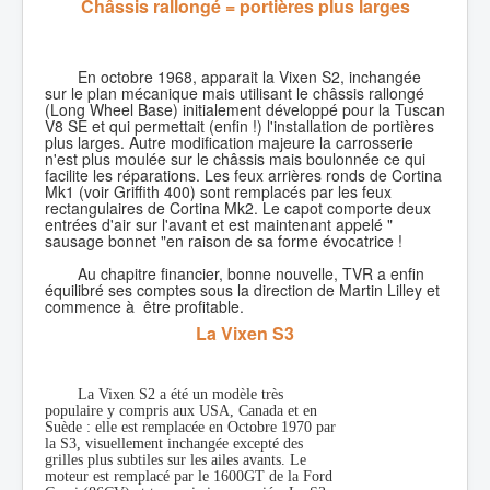
Châssis rallongé = portières plus larges
En octobre 1968, apparait la Vixen S2, inchangée
sur le plan mécanique mais utilisant le châssis rallongé
(Long Wheel Base) initialement développé pour la Tuscan
V8 SE et qui permettait (enfin !) l'installation de portières
plus larges. Autre modification majeure la carrosserie
n'est plus moulée sur le châssis mais boulonnée ce qui
facilite les réparations. Les feux arrières ronds de Cortina
Mk1 (voir Griffith 400) sont remplacés par les feux
rectangulaires de Cortina Mk2. Le capot comporte deux
entrées d'air sur l'avant et est maintenant appelé "
sausage bonnet "en raison de sa forme évocatrice !
Au chapitre financier, bonne nouvelle, TVR a enfin
équilibré ses comptes sous la direction de Martin Lilley et
commence à être profitable.
La Vixen S3
La Vixen S2 a été un modèle très
populaire y compris aux USA, Canada et en
Suède : elle est remplacée en Octobre 1970 par
la S3, visuellement inchangée excepté des
grilles plus subtiles sur les ailes avants. Le
moteur est remplacé par le 1600GT de la Ford