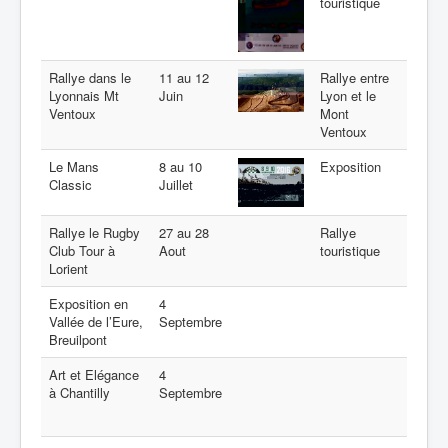
touristique
Rallye dans le
11 au 12
Rallye entre
Lyonnais Mt
Juin
Lyon et le
Ventoux
Mont
Ventoux
Le Mans
8 au 10
Exposition
Classic
Juillet
Rallye le Rugby
27 au 28
Rallye
Club Tour à
Aout
touristique
Lorient
Exposition en
4
Vallée de l’Eure,
Septembre
Breuilpont
Art et Elégance
4
à Chantilly
Septembre