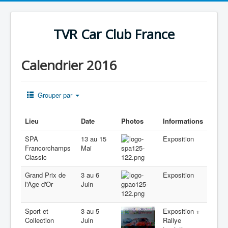
TVR Car Club France
Calendrier 2016
Grouper par
Lieu
Date
Photos
Informations
SPA
13 au 15
Exposition
Francorchamps
Mai
Classic
Grand Prix de
3 au 6
Exposition
l'Age d'Or
Juin
Sport et
3 au 5
Exposition +
Collection
Juin
Rallye