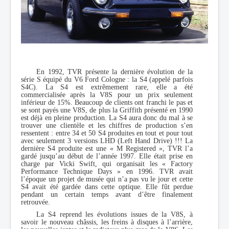
En 1992, TVR présente la dernière évolution de la
série S équipé du V6 Ford Cologne : la S4 (appelé parfois
S4C). La S4 est extrêmement rare, elle a été
commercialisée après la V8S pour un prix seulement
inférieur de 15%. Beaucoup de clients ont franchi le pas et
se sont payés une V8S, de plus la Griffith présenté en 1990
est déjà en pleine production. La S4 aura donc du mal à se
trouver une clientèle et les chiffres de production s’en
ressentent : entre 34 et 50 S4 produites en tout et pour tout
avec seulement 3 versions LHD (Left Hand Drive) !!! La
dernière S4 produite est une « M Registered », TVR l’a
gardé jusqu’au début de l’année 1997. Elle était prise en
charge par Vicki Swift, qui organisait les « Factory
Performance Technique Days » en 1996. TVR avait
l’époque un projet de musée qui n’a pas vu le jour et cette
S4 avait été gardée dans cette optique. Elle fût perdue
pendant un certain temps avant d’être finalement
retrouvée.
La S4 reprend les évolutions issues de la V8S, à
savoir le nouveau châssis, les freins à disques à l’arrière,