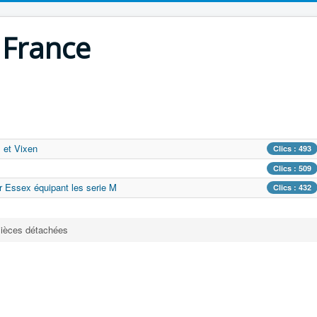
 France
 et Vixen
Clics : 493
Clics : 509
r Essex équipant les serie M
Clics : 432
ièces détachées