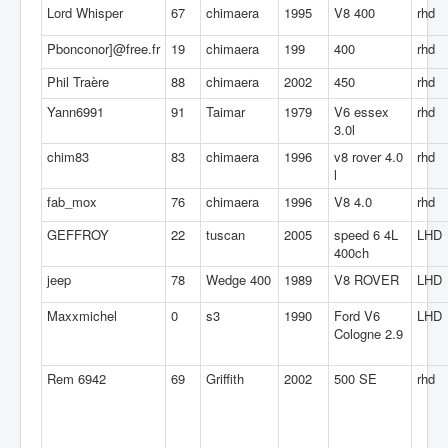
Lord Whisper
67
chimaera
1995
V8 400
rhd
Pbonconor]@free.fr
19
chimaera
199
400
rhd
Phil Traère
88
chimaera
2002
450
rhd
Yann6991
91
Taimar
1979
V6 essex
rhd
3.0l
chim83
83
chimaera
1996
v8 rover 4.0
rhd
l
fab_mox
76
chimaera
1996
V8 4.0
rhd
GEFFROY
22
tuscan
2005
speed 6 4L
LHD
400ch
jeep
78
Wedge 400
1989
V8 ROVER
LHD
Maxxmichel
0
s3
1990
Ford V6
LHD
Cologne 2.9
Rem 6942
69
Griffith
2002
500 SE
rhd