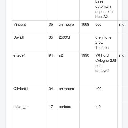
base
caterham
supersprint
bloc AX
Vincent
35
chimaera
1998
500
rhd
DavidP
35
2500M
6 en ligne
2,5L
Triumph
enzo94
94
s2
1990
V6 Ford
rhd
Cologne 2.9l
non
catalysé
Olivier94
94
chimaera
400
reliant_fr
17
cerbera
4.2