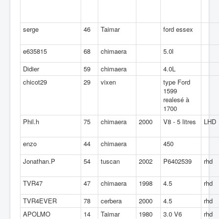
serge
46
Taimar
ford essex
e635815
68
chimaera
5.0l
Didier
59
chimaera
4.0L
chicot29
29
vixen
type Ford
1599
realesé à
1700
Phil.h
75
chimaera
2000
V8 - 5 litres
LHD
enzo
44
chimaera
450
Jonathan.P
54
tuscan
2002
P6402539
rhd
TVR47
47
chimaera
1998
4.5
rhd
TVR4EVER
78
cerbera
2000
4.5
rhd
APOLMO
14
Taimar
1980
3.0 V6
rhd