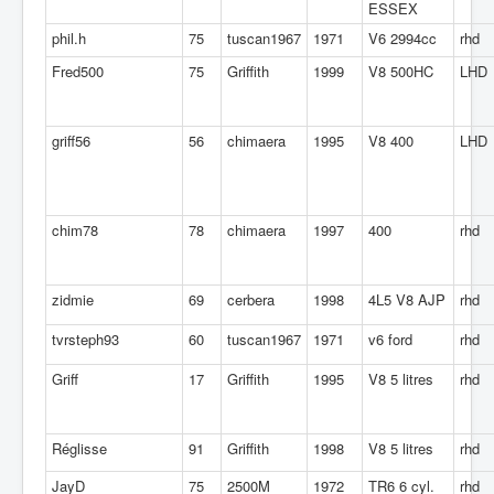
ESSEX
phil.h
75
tuscan1967
1971
V6 2994cc
rhd
Fred500
75
Griffith
1999
V8 500HC
LHD
griff56
56
chimaera
1995
V8 400
LHD
chim78
78
chimaera
1997
400
rhd
zidmie
69
cerbera
1998
4L5 V8 AJP
rhd
tvrsteph93
60
tuscan1967
1971
v6 ford
rhd
Griff
17
Griffith
1995
V8 5 litres
rhd
Réglisse
91
Griffith
1998
V8 5 litres
rhd
JayD
75
2500M
1972
TR6 6 cyl.
rhd