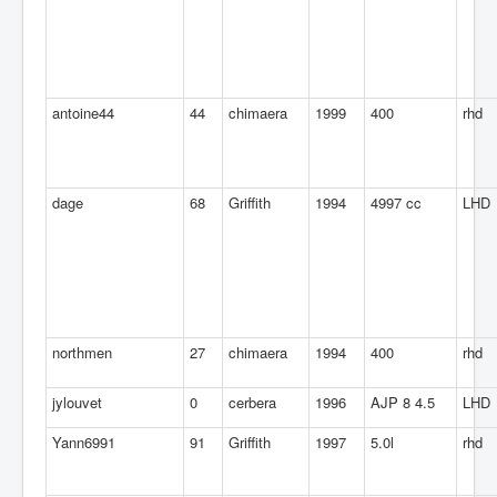
antoine44
44
chimaera
1999
400
rhd
dage
68
Griffith
1994
4997 cc
LHD
northmen
27
chimaera
1994
400
rhd
jylouvet
0
cerbera
1996
AJP 8 4.5
LHD
Yann6991
91
Griffith
1997
5.0l
rhd