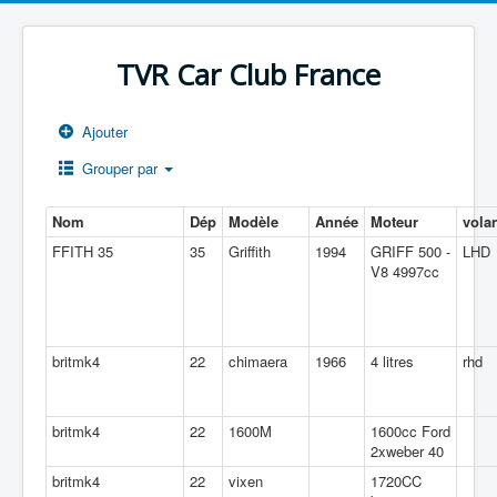
TVR Car Club France
Ajouter
Grouper par
Nom
Dép
Modèle
Année
Moteur
vola
FFITH 35
35
Griffith
1994
GRIFF 500 -
LHD
V8 4997cc
britmk4
22
chimaera
1966
4 litres
rhd
britmk4
22
1600M
1600cc Ford
2xweber 40
britmk4
22
vixen
1720CC