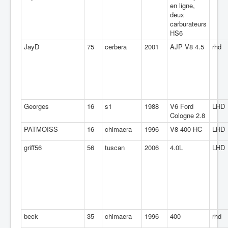
en ligne,
deux
carburateurs
HS6
JayD
75
cerbera
2001
AJP V8 4.5
rhd
Georges
16
s1
1988
V6 Ford
LHD
Cologne 2.8
PATMOISS
16
chimaera
1996
V8 400 HC
LHD
griff56
56
tuscan
2006
4.0L
LHD
beck
35
chimaera
1996
400
rhd