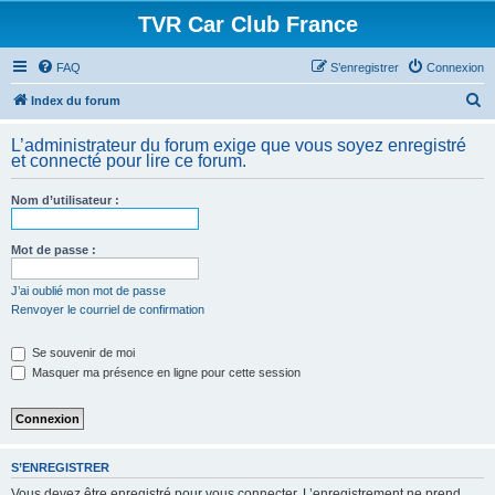
TVR Car Club France
FAQ
S’enregistrer
Connexion
R
Index du forum
e
L’administrateur du forum exige que vous soyez enregistré
c
et connecté pour lire ce forum.
h
Nom d’utilisateur :
e
r
Mot de passe :
c
h
J’ai oublié mon mot de passe
Renvoyer le courriel de confirmation
e
r
Se souvenir de moi
Masquer ma présence en ligne pour cette session
S’ENREGISTRER
Vous devez être enregistré pour vous connecter. L’enregistrement ne prend