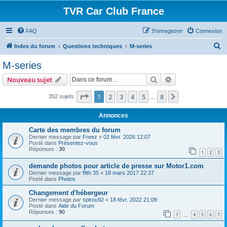
TVR Car Club France
FAQ
S’enregistrer
Connexion
R
Index du forum
Questions techniques
M-series
e
M-series
c
Rechercher
Recherche avanc
Nouveau sujet
h
e
Page
1
sur
8
1
2
3
4
5
8
Suivante
352 sujets
…
r
Annonces
c
Carte des membres du forum
h
Dernier message par
Freez
«
02 févr. 2026 12:07
Posté dans
Présentez-vous
e
Réponses :
30
1
2
3
r
demande photos pour article de presse sur Motor1.com
Dernier message par
ffith 35
«
18 mars 2017 22:37
Posté dans
Photos
Changement d'hébergeur
Dernier message par
spirou92
«
18 févr. 2022 21:09
Posté dans
Aide du Forum
Réponses :
90
1
4
5
6
7
…