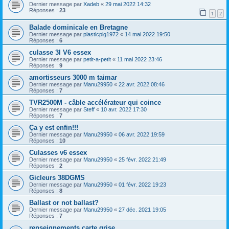
Dernier message par
Xadeb
«
29 mai 2022 14:32
Réponses :
23
1
2
Balade dominicale en Bretagne
Dernier message par
plasticpig1972
«
14 mai 2022 19:50
Réponses :
6
culasse 3l V6 essex
Dernier message par
petit-a-petit
«
11 mai 2022 23:46
Réponses :
9
amortisseurs 3000 m taimar
Dernier message par
Manu29950
«
22 avr. 2022 08:46
Réponses :
7
TVR2500M - câble accélérateur qui coince
Dernier message par
Steff
«
10 avr. 2022 17:30
Réponses :
7
Ça y est enfin!!!
Dernier message par
Manu29950
«
06 avr. 2022 19:59
Réponses :
10
Culasses v6 essex
Dernier message par
Manu29950
«
25 févr. 2022 21:49
Réponses :
2
Gicleurs 38DGMS
Dernier message par
Manu29950
«
01 févr. 2022 19:23
Réponses :
8
Ballast or not ballast?
Dernier message par
Manu29950
«
27 déc. 2021 19:05
Réponses :
7
renseignements carte grise