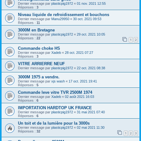
Dernier message par
plasticpig1972
«
01 nov. 2021 12:55
Réponses :
3
Niveau liquide de refroidissement et bouchons
Dernier message par
Manu29950
«
30 oct. 2021 09:53
Réponses :
11
3000M en Bretagne
Dernier message par
plasticpig1972
«
29 oct. 2021 10:05
Réponses :
22
1
2
Commande choke HS
Dernier message par
Xadeb
«
28 oct. 2021 07:27
Réponses :
3
VITRE ARRIERRE NEUF
Dernier message par
plasticpig1972
«
22 oct. 2021 08:38
3000M 1975 a vendre.
Dernier message par
xjs wash
«
17 oct. 2021 19:41
Réponses :
5
Commande leve vitre TVR 2500M 1974
Dernier message par
Xadeb
«
02 août 2021 16:03
Réponses :
6
IMPORTATION HARDTOP UK FRANCE
Dernier message par
plasticpig1972
«
31 mai 2021 07:40
Réponses :
6
Un toit et de la lumière pour la 3000s
Dernier message par
plasticpig1972
«
02 mai 2021 11:30
Réponses :
32
1
2
3