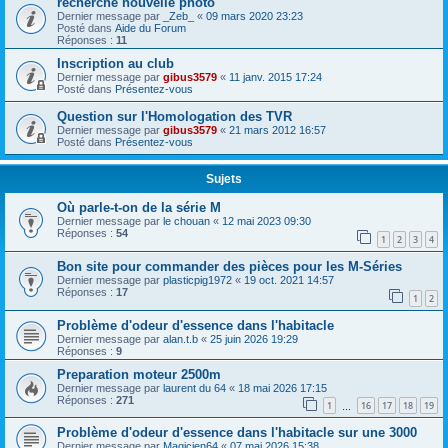
recherche nouvelle photo
Dernier message par
_Zeb_
«
09 mars 2020 23:23
Posté dans
Aide du Forum
Réponses :
11
Inscription au club
Dernier message par
gibus3579
«
11 janv. 2015 17:24
Posté dans
Présentez-vous
Question sur l'Homologation des TVR
Dernier message par
gibus3579
«
21 mars 2012 16:57
Posté dans
Présentez-vous
Sujets
Où parle-t-on de la série M
Dernier message par
le chouan
«
12 mai 2023 09:30
Réponses :
54
1
2
3
4
Bon site pour commander des pièces pour les M-Séries
Dernier message par
plasticpig1972
«
19 oct. 2021 14:57
Réponses :
17
1
2
Problème d'odeur d'essence dans l'habitacle
Dernier message par
alan.t.b
«
25 juin 2026 19:29
Réponses :
9
Preparation moteur 2500m
Dernier message par
laurent du 64
«
18 mai 2026 17:15
Réponses :
271
1
16
17
18
19
…
Problème d'odeur d'essence dans l'habitacle sur une 3000
Dernier message par
Magicien64
«
07 mai 2026 15:38