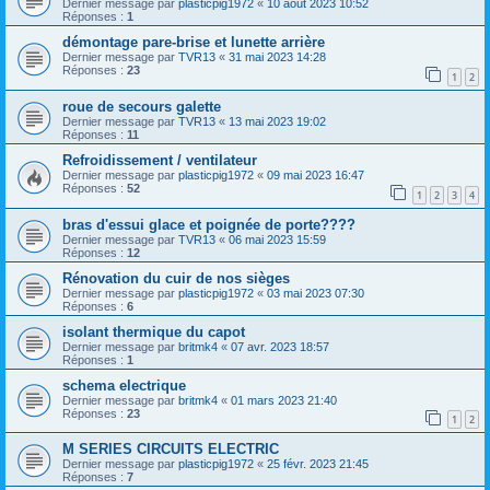
Dernier message par
plasticpig1972
«
10 août 2023 10:52
Réponses :
1
démontage pare-brise et lunette arrière
Dernier message par
TVR13
«
31 mai 2023 14:28
Réponses :
23
1
2
roue de secours galette
Dernier message par
TVR13
«
13 mai 2023 19:02
Réponses :
11
Refroidissement / ventilateur
Dernier message par
plasticpig1972
«
09 mai 2023 16:47
Réponses :
52
1
2
3
4
bras d'essui glace et poignée de porte????
Dernier message par
TVR13
«
06 mai 2023 15:59
Réponses :
12
Rénovation du cuir de nos sièges
Dernier message par
plasticpig1972
«
03 mai 2023 07:30
Réponses :
6
isolant thermique du capot
Dernier message par
britmk4
«
07 avr. 2023 18:57
Réponses :
1
schema electrique
Dernier message par
britmk4
«
01 mars 2023 21:40
Réponses :
23
1
2
M SERIES CIRCUITS ELECTRIC
Dernier message par
plasticpig1972
«
25 févr. 2023 21:45
Réponses :
7