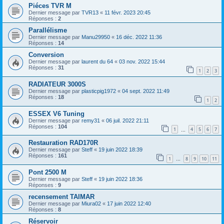
Piéces TVR M
Dernier message par
TVR13
«
11 févr. 2023 20:45
Réponses :
2
Parallélisme
Dernier message par
Manu29950
«
16 déc. 2022 11:36
Réponses :
14
Conversion
Dernier message par
laurent du 64
«
03 nov. 2022 15:44
Réponses :
31
1
2
3
RADIATEUR 3000S
Dernier message par
plasticpig1972
«
04 sept. 2022 11:49
Réponses :
18
1
2
ESSEX V6 Tuning
Dernier message par
remy31
«
06 juil. 2022 21:11
Réponses :
104
1
4
5
6
7
…
Restauration RAD170R
Dernier message par
Steff
«
19 juin 2022 18:39
Réponses :
161
1
8
9
10
11
…
Pont 2500 M
Dernier message par
Steff
«
19 juin 2022 18:36
Réponses :
9
recensement TAIMAR
Dernier message par
Miura02
«
17 juin 2022 12:40
Réponses :
8
Réservoir