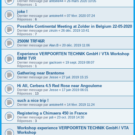
Dernier message par
antoine44
«
26 mars 2020 10:05
Réponses :
1
joke !
Dernier message par
antoine44
«
07 févr. 2020 07:24
Réponses :
6
Possible Continental Meeting at Zolder in Belgium 22-05-2020
Dernier message par
zinzin
«
26 déc. 2019 10:41
Réponses :
7
2500M TRF46R
Dernier message par
Alan.B
«
20 déc. 2019 11:06
Experience VERPOORTEN TECHNIK GmbH / VTA Workshop
BMW TVR
Dernier message par
gacksen
«
19 sept. 2019 08:07
Réponses :
1
Gathering near Brantome
Dernier message par
Jesse
«
27 juil. 2019 15:15
Hi All, Cerbera 4.5 Red Rose near Angouleme
Dernier message par
Jesse
«
17 juin 2019 06:01
Réponses :
13
such a nice trip !
Dernier message par
antoine44
«
14 févr. 2019 11:24
Registering a Chimaera 450 in France
Dernier message par
pdi
«
23 oct. 2018 14:30
Réponses :
3
Workshop experience VERPOORTEN TECHNIK GmbH / VTA
Workshop