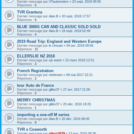
Dernier message par
VTautomotive
«
23 sept. 2018 09:55
Réponses :
5
TVR Grantura
Dernier message par
Alan.B
«
20 sept. 2018 17:57
Réponses :
5
BLUE 3000S CAR AND CLASSIC SOLD SOLD
Dernier message par
Alan.B
«
18 sept. 2018 02:49
Réponses :
4
2019 Road Trip: England and Western Europe
Dernier message par
le chouan
«
04 avr. 2018 09:06
Réponses :
11
ELLERSLIE NZ 2018
Dernier message par
xjs wash
«
22 mars 2018 12:51
Réponses :
2
French Registration
Dernier message par
netdream
«
09 mai 2017 22:21
Réponses :
2
tour Auto de France
Dernier message par
gilles37
«
27 avr. 2017 21:05
Réponses :
2
MERRY CHRISTMAS
Dernier message par
gilles37
«
25 déc. 2016 18:25
Réponses :
1
importing a one-off M series
Dernier message par
Alan.B
«
20 déc. 2016 08:45
Réponses :
9
TVR s Cosworth
Dernier message par
gibus3579
«
13 nov. 2016 08:36