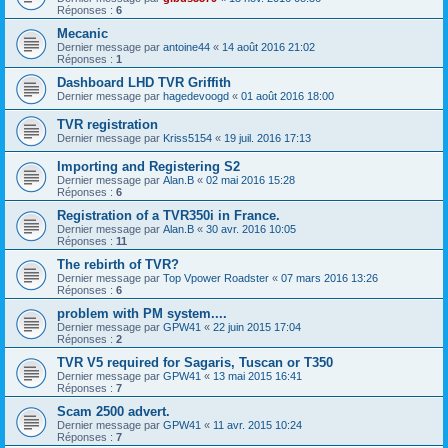
Réponses :
6
Mecanic
Dernier message par
antoine44
«
14 août 2016 21:02
Réponses :
1
Dashboard LHD TVR Griffith
Dernier message par
hagedevoogd
«
01 août 2016 18:00
TVR registration
Dernier message par
Kriss5154
«
19 juil. 2016 17:13
Importing and Registering S2
Dernier message par
Alan.B
«
02 mai 2016 15:28
Réponses :
6
Registration of a TVR350i in France.
Dernier message par
Alan.B
«
30 avr. 2016 10:05
Réponses :
11
The rebirth of TVR?
Dernier message par
Top Vpower Roadster
«
07 mars 2016 13:26
Réponses :
6
problem with PM system....
Dernier message par
GPW41
«
22 juin 2015 17:04
Réponses :
2
TVR V5 required for Sagaris, Tuscan or T350
Dernier message par
GPW41
«
13 mai 2015 16:41
Réponses :
7
Scam 2500 advert.
Dernier message par
GPW41
«
11 avr. 2015 10:24
Réponses :
7