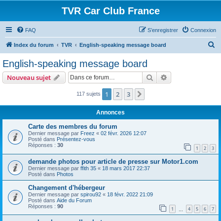
TVR Car Club France
FAQ
S’enregistrer
Connexion
R
Index du forum
TVR
English-speaking message board
e
English-speaking message board
c
Rechercher
Recherche avanc
Nouveau sujet
h
e
1
2
3
Suivante
117 sujets
r
Annonces
c
Carte des membres du forum
h
Dernier message par
Freez
«
02 févr. 2026 12:07
Posté dans
Présentez-vous
e
Réponses :
30
1
2
3
r
demande photos pour article de presse sur Motor1.com
Dernier message par
ffith 35
«
18 mars 2017 22:37
Posté dans
Photos
Changement d'hébergeur
Dernier message par
spirou92
«
18 févr. 2022 21:09
Posté dans
Aide du Forum
Réponses :
90
1
4
5
6
7
…