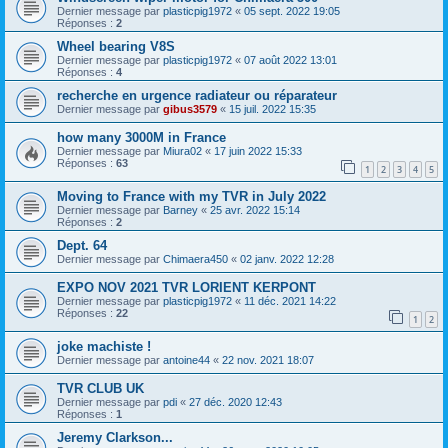
Dernier message par
plasticpig1972
«
05 sept. 2022 19:05
Réponses :
2
Wheel bearing V8S
Dernier message par
plasticpig1972
«
07 août 2022 13:01
Réponses :
4
recherche en urgence radiateur ou réparateur
Dernier message par
gibus3579
«
15 juil. 2022 15:35
how many 3000M in France
Dernier message par
Miura02
«
17 juin 2022 15:33
Réponses :
63
1
2
3
4
5
Moving to France with my TVR in July 2022
Dernier message par
Barney
«
25 avr. 2022 15:14
Réponses :
2
Dept. 64
Dernier message par
Chimaera450
«
02 janv. 2022 12:28
EXPO NOV 2021 TVR LORIENT KERPONT
Dernier message par
plasticpig1972
«
11 déc. 2021 14:22
Réponses :
22
1
2
joke machiste !
Dernier message par
antoine44
«
22 nov. 2021 18:07
TVR CLUB UK
Dernier message par
pdi
«
27 déc. 2020 12:43
Réponses :
1
Jeremy Clarkson...