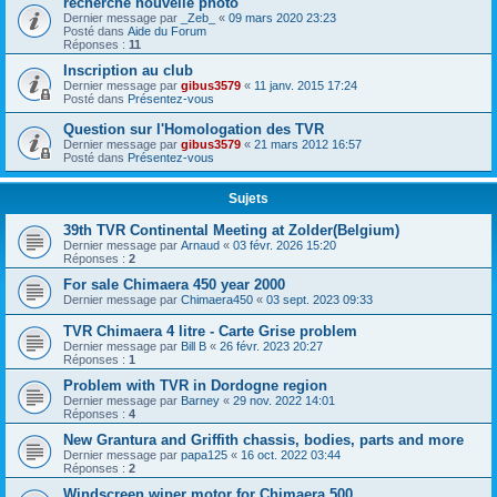
recherche nouvelle photo
Dernier message par
_Zeb_
«
09 mars 2020 23:23
Posté dans
Aide du Forum
Réponses :
11
Inscription au club
Dernier message par
gibus3579
«
11 janv. 2015 17:24
Posté dans
Présentez-vous
Question sur l'Homologation des TVR
Dernier message par
gibus3579
«
21 mars 2012 16:57
Posté dans
Présentez-vous
Sujets
39th TVR Continental Meeting at Zolder(Belgium)
Dernier message par
Arnaud
«
03 févr. 2026 15:20
Réponses :
2
For sale Chimaera 450 year 2000
Dernier message par
Chimaera450
«
03 sept. 2023 09:33
TVR Chimaera 4 litre - Carte Grise problem
Dernier message par
Bill B
«
26 févr. 2023 20:27
Réponses :
1
Problem with TVR in Dordogne region
Dernier message par
Barney
«
29 nov. 2022 14:01
Réponses :
4
New Grantura and Griffith chassis, bodies, parts and more
Dernier message par
papa125
«
16 oct. 2022 03:44
Réponses :
2
Windscreen wiper motor for Chimaera 500