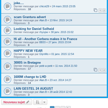
joke....
Dernier message par
chicot29
«
24 mars 2015 23:05
Réponses :
18
1
2
scam Grantura advert
Dernier message par
Alan.B
«
13 févr. 2015 14:24
Réponses :
3
Looking for Daniel Solheid
Dernier message par
rhyspw
«
30 janv. 2015 15:02
Hi all - Another Cerbera makes it to France
Dernier message par
BB33
«
27 janv. 2015 23:04
Réponses :
8
HAPPY NEW YEAR
Dernier message par
GlynMo
«
01 janv. 2015 12:54
Réponses :
1
3000S in Bretagne
Dernier message par
petit-a-petit
«
11 nov. 2014 21:50
Réponses :
17
1
2
1600M change to LHD
Dernier message par
Alan.B
«
23 oct. 2014 14:27
Réponses :
14
LAIN GESTEL 24 AUGUST
Dernier message par
Alan.B
«
28 août 2014 12:42
Réponses :
3
Nouveau sujet