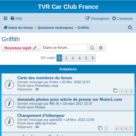
TVR Car Club France
FAQ
S’enregistrer
Connexion
R
Index du forum
Questions techniques
Griffith
e
Griffith
c
Rechercher
Recherche avanc
Nouveau sujet
h
e
1
2
3
4
5
Suivante
202 sujets
r
Annonces
c
Carte des membres du forum
h
Dernier message par
Freez
«
02 févr. 2026 12:07
Posté dans
Présentez-vous
e
Réponses :
30
1
2
3
r
demande photos pour article de presse sur Motor1.com
Dernier message par
ffith 35
«
18 mars 2017 22:37
Posté dans
Photos
Changement d'hébergeur
Dernier message par
spirou92
«
18 févr. 2022 21:09
Posté dans
Aide du Forum
Réponses :
90
1
4
5
6
7
…