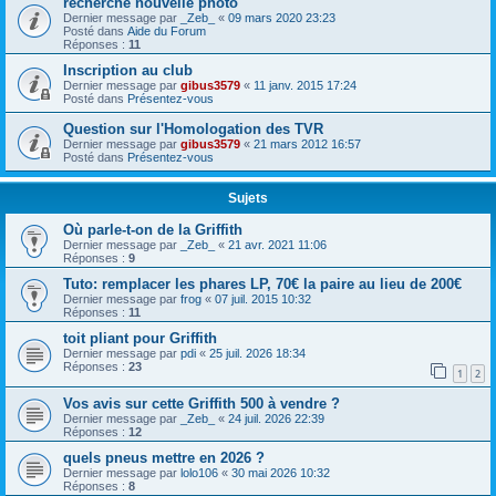
recherche nouvelle photo
Dernier message par
_Zeb_
«
09 mars 2020 23:23
Posté dans
Aide du Forum
Réponses :
11
Inscription au club
Dernier message par
gibus3579
«
11 janv. 2015 17:24
Posté dans
Présentez-vous
Question sur l'Homologation des TVR
Dernier message par
gibus3579
«
21 mars 2012 16:57
Posté dans
Présentez-vous
Sujets
Où parle-t-on de la Griffith
Dernier message par
_Zeb_
«
21 avr. 2021 11:06
Réponses :
9
Tuto: remplacer les phares LP, 70€ la paire au lieu de 200€
Dernier message par
frog
«
07 juil. 2015 10:32
Réponses :
11
toit pliant pour Griffith
Dernier message par
pdi
«
25 juil. 2026 18:34
Réponses :
23
1
2
Vos avis sur cette Griffith 500 à vendre ?
Dernier message par
_Zeb_
«
24 juil. 2026 22:39
Réponses :
12
quels pneus mettre en 2026 ?
Dernier message par
lolo106
«
30 mai 2026 10:32
Réponses :
8