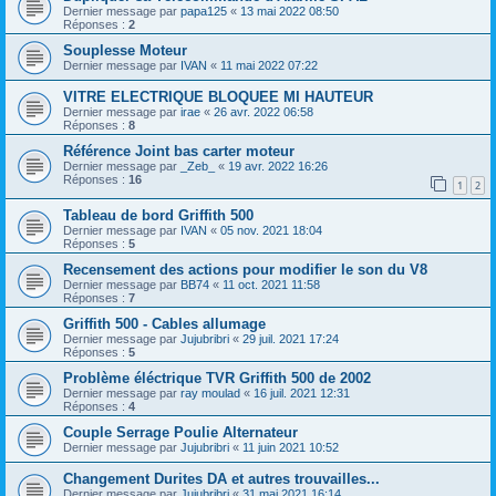
Dernier message par
papa125
«
13 mai 2022 08:50
Réponses :
2
Souplesse Moteur
Dernier message par
IVAN
«
11 mai 2022 07:22
VITRE ELECTRIQUE BLOQUEE MI HAUTEUR
Dernier message par
irae
«
26 avr. 2022 06:58
Réponses :
8
Référence Joint bas carter moteur
Dernier message par
_Zeb_
«
19 avr. 2022 16:26
Réponses :
16
1
2
Tableau de bord Griffith 500
Dernier message par
IVAN
«
05 nov. 2021 18:04
Réponses :
5
Recensement des actions pour modifier le son du V8
Dernier message par
BB74
«
11 oct. 2021 11:58
Réponses :
7
Griffith 500 - Cables allumage
Dernier message par
Jujubribri
«
29 juil. 2021 17:24
Réponses :
5
Problème éléctrique TVR Griffith 500 de 2002
Dernier message par
ray moulad
«
16 juil. 2021 12:31
Réponses :
4
Couple Serrage Poulie Alternateur
Dernier message par
Jujubribri
«
11 juin 2021 10:52
Changement Durites DA et autres trouvailles...
Dernier message par
Jujubribri
«
31 mai 2021 16:14