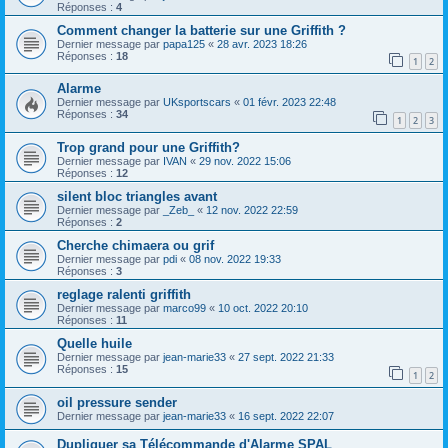
Réponses :
4
Comment changer la batterie sur une Griffith ?
Dernier message par
papa125
«
28 avr. 2023 18:26
Réponses :
18
1
2
Alarme
Dernier message par
UKsportscars
«
01 févr. 2023 22:48
Réponses :
34
1
2
3
Trop grand pour une Griffith?
Dernier message par
IVAN
«
29 nov. 2022 15:06
Réponses :
12
silent bloc triangles avant
Dernier message par
_Zeb_
«
12 nov. 2022 22:59
Réponses :
2
Cherche chimaera ou grif
Dernier message par
pdi
«
08 nov. 2022 19:33
Réponses :
3
reglage ralenti griffith
Dernier message par
marco99
«
10 oct. 2022 20:10
Réponses :
11
Quelle huile
Dernier message par
jean-marie33
«
27 sept. 2022 21:33
Réponses :
15
1
2
oil pressure sender
Dernier message par
jean-marie33
«
16 sept. 2022 22:07
Dupliquer sa Télécommande d'Alarme SPAL