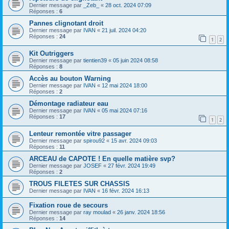
Dernier message par
_Zeb_
«
28 oct. 2024 07:09
Réponses :
6
Pannes clignotant droit
Dernier message par
IVAN
«
21 juil. 2024 04:20
Réponses :
24
1
2
Kit Outriggers
Dernier message par
tientien39
«
05 juin 2024 08:58
Réponses :
8
Accès au bouton Warning
Dernier message par
IVAN
«
12 mai 2024 18:00
Réponses :
2
Démontage radiateur eau
Dernier message par
IVAN
«
05 mai 2024 07:16
Réponses :
17
1
2
Lenteur remontée vitre passager
Dernier message par
spirou92
«
15 avr. 2024 09:03
Réponses :
11
ARCEAU de CAPOTE ! En quelle matière svp?
Dernier message par
JOSEF
«
27 févr. 2024 19:49
Réponses :
2
TROUS FILETES SUR CHASSIS
Dernier message par
IVAN
«
16 févr. 2024 16:13
Fixation roue de secours
Dernier message par
ray moulad
«
26 janv. 2024 18:56
Réponses :
14