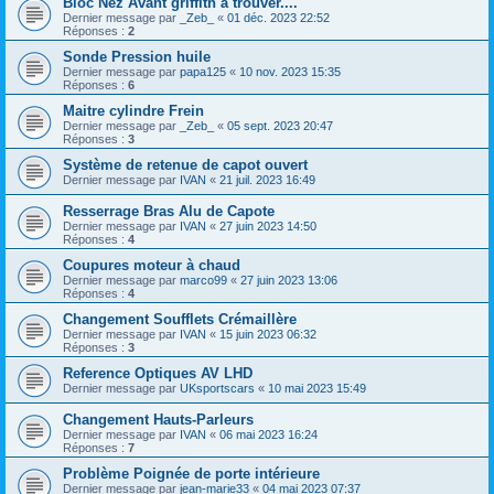
Bloc Nez Avant griffith à trouver....
Dernier message par
_Zeb_
«
01 déc. 2023 22:52
Réponses :
2
Sonde Pression huile
Dernier message par
papa125
«
10 nov. 2023 15:35
Réponses :
6
Maitre cylindre Frein
Dernier message par
_Zeb_
«
05 sept. 2023 20:47
Réponses :
3
Système de retenue de capot ouvert
Dernier message par
IVAN
«
21 juil. 2023 16:49
Resserrage Bras Alu de Capote
Dernier message par
IVAN
«
27 juin 2023 14:50
Réponses :
4
Coupures moteur à chaud
Dernier message par
marco99
«
27 juin 2023 13:06
Réponses :
4
Changement Soufflets Crémaillère
Dernier message par
IVAN
«
15 juin 2023 06:32
Réponses :
3
Reference Optiques AV LHD
Dernier message par
UKsportscars
«
10 mai 2023 15:49
Changement Hauts-Parleurs
Dernier message par
IVAN
«
06 mai 2023 16:24
Réponses :
7
Problème Poignée de porte intérieure
Dernier message par
jean-marie33
«
04 mai 2023 07:37