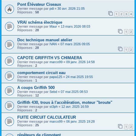
Pont Élévateur Ciseaux
Dernier message par
pdi
«
30 avr. 2026 21:05
Réponses :
58
1
2
3
4
VRAI schéma électrique
Dernier message par
Maur
«
13 mars 2026 08:03
Réponses :
28
1
2
Doc technique manuel atelier
Dernier message par
IVAN
«
07 mars 2026 09:05
Réponses :
28
1
2
CAPOTE GRIFFITH VS CHIMAERA
Dernier message par
marco99
«
09 janv. 2026 14:58
Réponses :
2
comportement circuit eau
Dernier message par
papa125
«
24 mai 2025 19:55
Réponses :
1
A coups Griffith 500
Dernier message par
Sebd
«
07 mai 2025 08:53
Réponses :
12
Griffith 430, trous à l'accélération, moteur "broute"
Dernier message par
st3ph
«
12 avr. 2025 16:59
Réponses :
2
FUITE CIRCUIT CALCULATEUR
Dernier message par
marco99
«
06 janv. 2025 19:28
Réponses :
25
1
2
répéteurs de clignotant