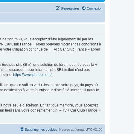
S’enregistrer
Connexion
.net/forum »), vous acceptez d’être légalement lié par les
« TVR Car Club France ». Nous pouvons modifier ces conditions à
car votre utilisation continue de « TVR Car Club France » après
 « Équipes phpBB »), une solution de forum publiée sous la «
nt les discussions sur Internet ; phpBB Limited n’est pas
nsulter :
https://www.phpbb.com/
.
icite, que ce soit en vertu des lois de votre pays, du pays où
notification à votre fournisseur d’accès à Internet si nous le
, à notre seule discrétion. En tant que membre, vous acceptez
 un tiers sans votre consentement, ni « TVR Car Club France »
Supprimer les cookies
Heures au format
UTC+01:00