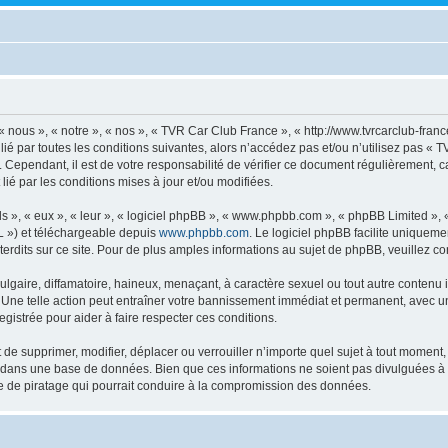
ous », « notre », « nos », « TVR Car Club France », « http://www.tvrcarclub-france
lié par toutes les conditions suivantes, alors n’accédez pas et/ou n’utilisez pas 
. Cependant, il est de votre responsabilité de vérifier ce document régulièrement, 
lié par les conditions mises à jour et/ou modifiées.
s », « eux », « leur », « logiciel phpBB », « www.phpbb.com », « phpBB Limited »,
L ») et téléchargeable depuis
www.phpbb.com
. Le logiciel phpBB facilite uniqueme
dits sur ce site. Pour de plus amples informations au sujet de phpBB, veuillez co
gaire, diffamatoire, haineux, menaçant, à caractère sexuel ou tout autre contenu ill
Une telle action peut entraîner votre bannissement immédiat et permanent, avec une 
gistrée pour aider à faire respecter ces conditions.
de supprimer, modifier, déplacer ou verrouiller n’importe quel sujet à tout moment
s dans une base de données. Bien que ces informations ne soient pas divulguées à
ve de piratage qui pourrait conduire à la compromission des données.