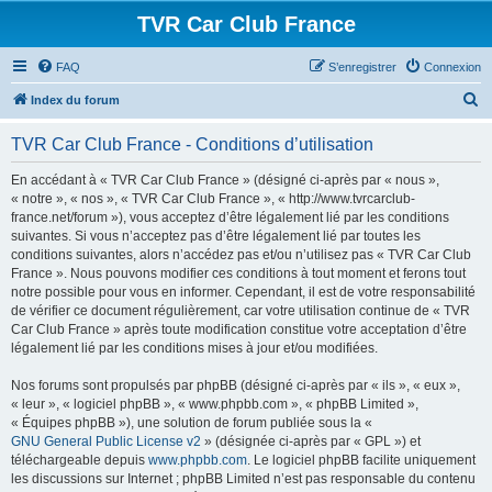
TVR Car Club France
FAQ
S’enregistrer
Connexion
R
Index du forum
e
TVR Car Club France - Conditions d’utilisation
c
h
En accédant à « TVR Car Club France » (désigné ci-après par « nous »,
« notre », « nos », « TVR Car Club France », « http://www.tvrcarclub-
e
france.net/forum »), vous acceptez d’être légalement lié par les conditions
r
suivantes. Si vous n’acceptez pas d’être légalement lié par toutes les
conditions suivantes, alors n’accédez pas et/ou n’utilisez pas « TVR Car Club
c
France ». Nous pouvons modifier ces conditions à tout moment et ferons tout
h
notre possible pour vous en informer. Cependant, il est de votre responsabilité
de vérifier ce document régulièrement, car votre utilisation continue de « TVR
e
Car Club France » après toute modification constitue votre acceptation d’être
r
légalement lié par les conditions mises à jour et/ou modifiées.
Nos forums sont propulsés par phpBB (désigné ci-après par « ils », « eux »,
« leur », « logiciel phpBB », « www.phpbb.com », « phpBB Limited »,
« Équipes phpBB »), une solution de forum publiée sous la «
GNU General Public License v2
» (désignée ci-après par « GPL ») et
téléchargeable depuis
www.phpbb.com
. Le logiciel phpBB facilite uniquement
les discussions sur Internet ; phpBB Limited n’est pas responsable du contenu