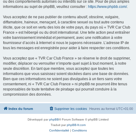
ou des comportements autorisés ou interdits sur ce site. Pour de plus amples
informations au sujet de phpBB, veuillez consulter :
https://www.phpbb.com/
.
Vous acceptez de ne pas publier de contenu abusif, obscène, vulgaire,
diffamatoire, haineux, menaçant, à caractère sexuel ou tout autre contenu
illicite, que ce soit en vertu des lois de votre pays, du pays où « TVR Car Club
France » est hébergé ou du droit international. Une telle action peut entraîner
votre bannissement immédiat et permanent, avec une notification à votre
fournisseur d’accès à Internet si nous le jugeons nécessaire. L’adresse IP de
tous les messages est enregistrée pour aider à faire respecter ces conditions.
Vous acceptez que « TVR Car Club France » se réserve le droit de supprimer,
modifier, déplacer ou verrouiller n’importe quel sujet à tout moment, à notre
seule discrétion. En tant que membre, vous acceptez que toutes les
informations que vous saisissez soient stockées dans une base de données.
Bien que ces informations ne soient pas divulguées à un tiers sans votre
consentement, ni « TVR Car Club France » ni phpBB ne pourront être tenus
responsables de toute tentative de piratage qui pourrait conduire à la
compromission des données.
Index du forum
Supprimer les cookies
Heures au format
UTC+01:00
Développé par
phpBB
® Forum Software © phpBB Limited
Traduit par
phpBB-fr.com
Confidentialité
|
Conditions