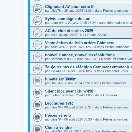
Clignotant AV pour série S
par
olive76
»
29 janv. 2025 11:03
» dans
Petites annonces
Sylvie compagne de Luc
par
antoine44
»
22 janv. 2025 18:24
» dans
Informations du c
AG du club et sorties 2025
par
pdi
»
15 janv. 2025 18:44
» dans
Sorties
Vente étriers de frein arrière Chimaera
par
Alex Kid
»
02 janv. 2025 12:20
» dans
Petites annonces
nouvelle année, nouvelles résolutions
par
Berdansut68
»
01 janv. 2025 13:51
» dans
Présentez-vo
Toujours pas de réédition Comment entretenir s
par
TVR430
»
14 déc. 2024 18:39
» dans
Présentez-vous
lunette arr 3000m
par
Doc M
»
08 nov. 2024 11:01
» dans
Petites annonces
Silent bloc avant chim'450
par
metalrg
»
07 nov. 2024 11:05
» dans
Chimaera
Brochures TVR
par
olive76
»
08 août 2024 08:37
» dans
Petites annonces
Pièces série S
par
olive76
»
08 août 2024 08:30
» dans
Petites annonces
Chim à vendre
par
olive76
»
07 juin 2024 16:33
» dans
Petites annonces