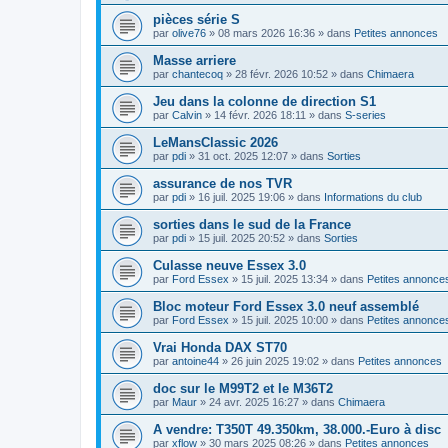
pièces série S
par
olive76
»
08 mars 2026 16:36
» dans
Petites annonces
Masse arriere
par
chantecoq
»
28 févr. 2026 10:52
» dans
Chimaera
Jeu dans la colonne de direction S1
par
Calvin
»
14 févr. 2026 18:11
» dans
S-series
LeMansClassic 2026
par
pdi
»
31 oct. 2025 12:07
» dans
Sorties
assurance de nos TVR
par
pdi
»
16 juil. 2025 19:06
» dans
Informations du club
sorties dans le sud de la France
par
pdi
»
15 juil. 2025 20:52
» dans
Sorties
Culasse neuve Essex 3.0
par
Ford Essex
»
15 juil. 2025 13:34
» dans
Petites annonce
Bloc moteur Ford Essex 3.0 neuf assemblé
par
Ford Essex
»
15 juil. 2025 10:00
» dans
Petites annonce
Vrai Honda DAX ST70
par
antoine44
»
26 juin 2025 19:02
» dans
Petites annonces
doc sur le M99T2 et le M36T2
par
Maur
»
24 avr. 2025 16:27
» dans
Chimaera
A vendre: T350T 49.350km, 38.000.-Euro à disc
par
xflow
»
30 mars 2025 08:26
» dans
Petites annonces