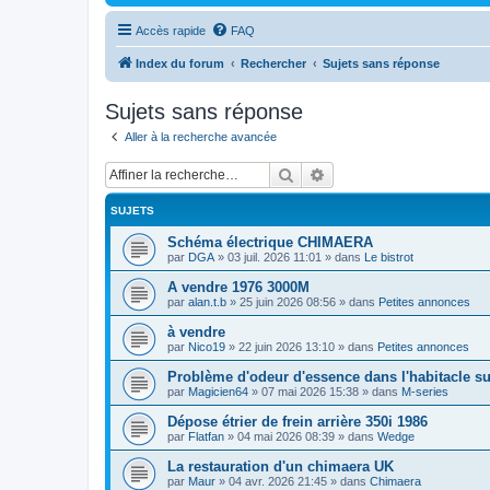
Accès rapide
FAQ
Index du forum
Rechercher
Sujets sans réponse
Sujets sans réponse
Aller à la recherche avancée
Rechercher
Recherche avancée
SUJETS
Schéma électrique CHIMAERA
par
DGA
»
03 juil. 2026 11:01
» dans
Le bistrot
A vendre 1976 3000M
par
alan.t.b
»
25 juin 2026 08:56
» dans
Petites annonces
à vendre
par
Nico19
»
22 juin 2026 13:10
» dans
Petites annonces
Problème d'odeur d'essence dans l'habitacle s
par
Magicien64
»
07 mai 2026 15:38
» dans
M-series
Dépose étrier de frein arrière 350i 1986
par
Flatfan
»
04 mai 2026 08:39
» dans
Wedge
La restauration d'un chimaera UK
par
Maur
»
04 avr. 2026 21:45
» dans
Chimaera