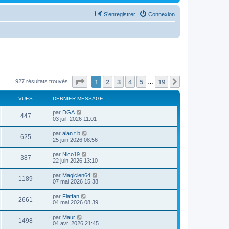
S’enregistrer
Connexion
Page
1
sur
19
1
2
3
4
5
19
Suivante
927 résultats trouvés
…
VUES
DERNIER MESSAGE
D
par
DGA
V
447
e
03 juil. 2026 11:01
r
u
n
D
par
alan.t.b
V
625
i
e
25 juin 2026 08:56
e
e
r
r
u
n
D
par
Nico19
s
m
V
387
i
e
22 juin 2026 13:10
e
e
e
r
s
r
u
n
s
D
par
Magicien64
s
m
V
1189
i
a
e
07 mai 2026 15:38
e
e
e
g
r
s
r
u
e
n
s
D
par
Flatfan
s
m
V
2661
i
a
e
04 mai 2026 08:39
e
e
e
g
r
s
r
u
e
n
s
D
par
Maur
s
m
V
1498
i
a
e
04 avr. 2026 21:45
e
e
e
g