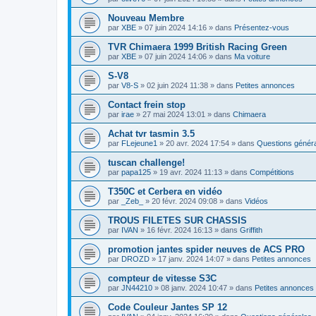
Nouveau Membre
par
XBE
»
07 juin 2024 14:16
» dans
Présentez-vous
TVR Chimaera 1999 British Racing Green
par
XBE
»
07 juin 2024 14:06
» dans
Ma voiture
S-V8
par
V8-S
»
02 juin 2024 11:38
» dans
Petites annonces
Contact frein stop
par
irae
»
27 mai 2024 13:01
» dans
Chimaera
Achat tvr tasmin 3.5
par
FLejeune1
»
20 avr. 2024 17:54
» dans
Questions génér
tuscan challenge!
par
papa125
»
19 avr. 2024 11:13
» dans
Compétitions
T350C et Cerbera en vidéo
par
_Zeb_
»
20 févr. 2024 09:08
» dans
Vidéos
TROUS FILETES SUR CHASSIS
par
IVAN
»
16 févr. 2024 16:13
» dans
Griffith
promotion jantes spider neuves de ACS PRO
par
DROZD
»
17 janv. 2024 14:07
» dans
Petites annonces
compteur de vitesse S3C
par
JN44210
»
08 janv. 2024 10:47
» dans
Petites annonces
Code Couleur Jantes SP 12