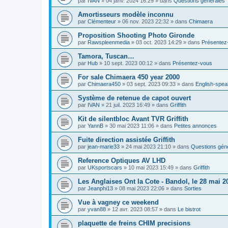
par
IVAN
»
04 janv. 2024 16:29
» dans
Questions générales
Amortisseurs modèle inconnu
par
Clémenteur
»
06 nov. 2023 22:32
» dans
Chimaera
Proposition Shooting Photo Gironde
par
Rawspleenmedia
»
03 oct. 2023 14:29
» dans
Présentez
Tamora, Tuscan…
par
Hub
»
10 sept. 2023 00:12
» dans
Présentez-vous
For sale Chimaera 450 year 2000
par
Chimaera450
»
03 sept. 2023 09:33
» dans
English-spe
Système de retenue de capot ouvert
par
IVAN
»
21 juil. 2023 16:49
» dans
Griffith
Kit de silentbloc Avant TVR Griffith
par
YannB
»
30 mai 2023 11:06
» dans
Petites annonces
Fuite direction assistée Griffith
par
jean-marie33
»
24 mai 2023 21:10
» dans
Questions gén
Reference Optiques AV LHD
par
UKsportscars
»
10 mai 2023 15:49
» dans
Griffith
Les Anglaises Ont la Cote - Bandol, le 28 mai 2
par
Jeanphi13
»
08 mai 2023 22:06
» dans
Sorties
Vue à vagney ce weekend
par
yvan88
»
12 avr. 2023 08:57
» dans
Le bistrot
plaquette de freins CHIM precisions