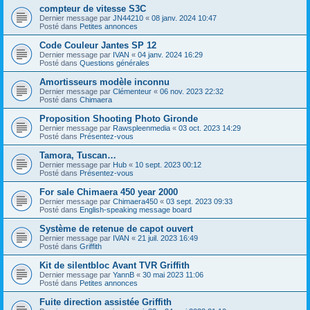
compteur de vitesse S3C
Dernier message par
JN44210
«
08 janv. 2024 10:47
Posté dans
Petites annonces
Code Couleur Jantes SP 12
Dernier message par
IVAN
«
04 janv. 2024 16:29
Posté dans
Questions générales
Amortisseurs modèle inconnu
Dernier message par
Clémenteur
«
06 nov. 2023 22:32
Posté dans
Chimaera
Proposition Shooting Photo Gironde
Dernier message par
Rawspleenmedia
«
03 oct. 2023 14:29
Posté dans
Présentez-vous
Tamora, Tuscan…
Dernier message par
Hub
«
10 sept. 2023 00:12
Posté dans
Présentez-vous
For sale Chimaera 450 year 2000
Dernier message par
Chimaera450
«
03 sept. 2023 09:33
Posté dans
English-speaking message board
Système de retenue de capot ouvert
Dernier message par
IVAN
«
21 juil. 2023 16:49
Posté dans
Griffith
Kit de silentbloc Avant TVR Griffith
Dernier message par
YannB
«
30 mai 2023 11:06
Posté dans
Petites annonces
Fuite direction assistée Griffith