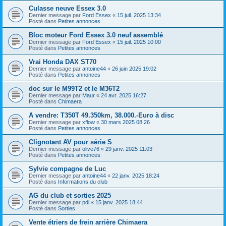
Culasse neuve Essex 3.0
Dernier message par
Ford Essex
«
15 juil. 2025 13:34
Posté dans
Petites annonces
Bloc moteur Ford Essex 3.0 neuf assemblé
Dernier message par
Ford Essex
«
15 juil. 2025 10:00
Posté dans
Petites annonces
Vrai Honda DAX ST70
Dernier message par
antoine44
«
26 juin 2025 19:02
Posté dans
Petites annonces
doc sur le M99T2 et le M36T2
Dernier message par
Maur
«
24 avr. 2025 16:27
Posté dans
Chimaera
A vendre: T350T 49.350km, 38.000.-Euro à disc
Dernier message par
xflow
«
30 mars 2025 08:26
Posté dans
Petites annonces
Clignotant AV pour série S
Dernier message par
olive76
«
29 janv. 2025 11:03
Posté dans
Petites annonces
Sylvie compagne de Luc
Dernier message par
antoine44
«
22 janv. 2025 18:24
Posté dans
Informations du club
AG du club et sorties 2025
Dernier message par
pdi
«
15 janv. 2025 18:44
Posté dans
Sorties
Vente étriers de frein arrière Chimaera