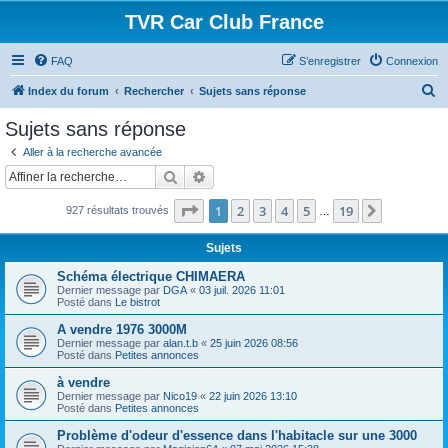
TVR Car Club France
FAQ
S’enregistrer
Connexion
R
Index du forum
Rechercher
Sujets sans réponse
e
Sujets sans réponse
c
Aller à la recherche avancée
h
Rechercher
Recherche avancée
e
Page
1
sur
19
1
2
3
4
5
19
Suivante
927 résultats trouvés
r
…
c
Sujets
h
Schéma électrique CHIMAERA
e
Dernier message par
DGA
«
03 juil. 2026 11:01
Posté dans
Le bistrot
r
A vendre 1976 3000M
Dernier message par
alan.t.b
«
25 juin 2026 08:56
Posté dans
Petites annonces
à vendre
Dernier message par
Nico19
«
22 juin 2026 13:10
Posté dans
Petites annonces
Problème d'odeur d'essence dans l'habitacle sur une 3000