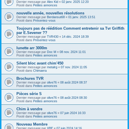
Dernier message par
Alex Kid
«
02 janv. 2025 12:20
Posté dans
Petites annonces
nouvelle année, nouvelles résolutions
Dernier message par
Berdansut68
«
01 janv. 2025 13:51
Posté dans
Présentez-vous
Toujours pas de réédition Comment entretenir sa Tvr Griffith
par E.Sevener ??
Dernier message par
TVR430
«
14 déc. 2024 18:39
Posté dans
Présentez-vous
lunette arr 3000m
Dernier message par
Doc M
«
08 nov. 2024 11:01
Posté dans
Petites annonces
Silent bloc avant chim'450
Dernier message par
metalrg
«
07 nov. 2024 11:05
Posté dans
Chimaera
Brochures TVR
Dernier message par
olive76
«
08 août 2024 08:37
Posté dans
Petites annonces
Pièces série S
Dernier message par
olive76
«
08 août 2024 08:30
Posté dans
Petites annonces
Chim à vendre
Dernier message par
olive76
«
07 juin 2024 16:33
Posté dans
Petites annonces
Nouveau Membre
Dernier message par
XBE
«
07 juin 2024 14:16