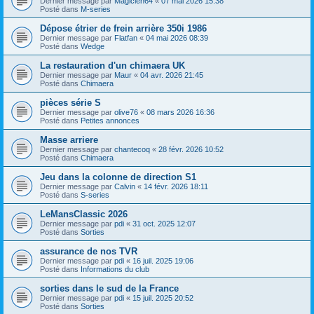
Dernier message par
Magicien64
«
07 mai 2026 15:38
Posté dans
M-series
Dépose étrier de frein arrière 350i 1986
Dernier message par
Flatfan
«
04 mai 2026 08:39
Posté dans
Wedge
La restauration d'un chimaera UK
Dernier message par
Maur
«
04 avr. 2026 21:45
Posté dans
Chimaera
pièces série S
Dernier message par
olive76
«
08 mars 2026 16:36
Posté dans
Petites annonces
Masse arriere
Dernier message par
chantecoq
«
28 févr. 2026 10:52
Posté dans
Chimaera
Jeu dans la colonne de direction S1
Dernier message par
Calvin
«
14 févr. 2026 18:11
Posté dans
S-series
LeMansClassic 2026
Dernier message par
pdi
«
31 oct. 2025 12:07
Posté dans
Sorties
assurance de nos TVR
Dernier message par
pdi
«
16 juil. 2025 19:06
Posté dans
Informations du club
sorties dans le sud de la France
Dernier message par
pdi
«
15 juil. 2025 20:52
Posté dans
Sorties