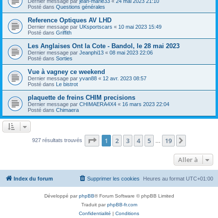
Dernier message par
jean-marie33
«
24 mai 2023 21:10
Posté dans
Questions générales
Reference Optiques AV LHD
Dernier message par
UKsportscars
«
10 mai 2023 15:49
Posté dans
Griffith
Les Anglaises Ont la Cote - Bandol, le 28 mai 2023
Dernier message par
Jeanphi13
«
08 mai 2023 22:06
Posté dans
Sorties
Vue à vagney ce weekend
Dernier message par
yvan88
«
12 avr. 2023 08:57
Posté dans
Le bistrot
plaquette de freins CHIM precisions
Dernier message par
CHIMAERA4X4
«
16 mars 2023 22:04
Posté dans
Chimaera
Page
1
sur
19
1
2
3
4
5
19
Suivante
927 résultats trouvés
…
Aller à
Index du forum
Supprimer les cookies
Heures au format
UTC+01:00
Développé par
phpBB
® Forum Software © phpBB Limited
Traduit par
phpBB-fr.com
Confidentialité
|
Conditions