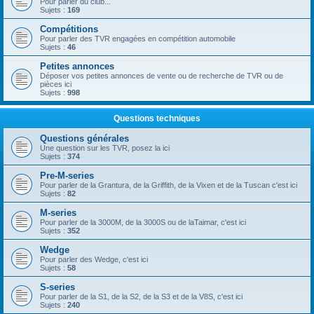
Pour parler du club...
Sujets :
169
Compétitions
Pour parler des TVR engagées en compétition automobile
Sujets :
46
Petites annonces
Déposer vos petites annonces de vente ou de recherche de TVR ou de
pièces ici
Sujets :
998
Questions techniques
Questions générales
Une question sur les TVR, posez la ici
Sujets :
374
Pre-M-series
Pour parler de la Grantura, de la Griffith, de la Vixen et de la Tuscan c'est ici
Sujets :
82
M-series
Pour parler de la 3000M, de la 3000S ou de laTaimar, c'est ici
Sujets :
352
Wedge
Pour parler des Wedge, c'est ici
Sujets :
58
S-series
Pour parler de la S1, de la S2, de la S3 et de la V8S, c'est ici
Sujets :
240