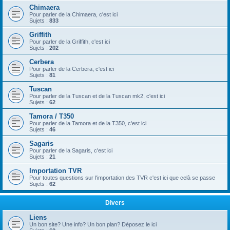
Chimaera
Pour parler de la Chimaera, c'est ici
Sujets :
833
Griffith
Pour parler de la Griffith, c'est ici
Sujets :
202
Cerbera
Pour parler de la Cerbera, c'est ici
Sujets :
81
Tuscan
Pour parler de la Tuscan et de la Tuscan mk2, c'est ici
Sujets :
62
Tamora / T350
Pour parler de la Tamora et de la T350, c'est ici
Sujets :
46
Sagaris
Pour parler de la Sagaris, c'est ici
Sujets :
21
Importation TVR
Pour toutes questions sur l'importation des TVR c'est ici que celà se passe
Sujets :
62
Divers
Liens
Un bon site? Une info? Un bon plan? Déposez le ici