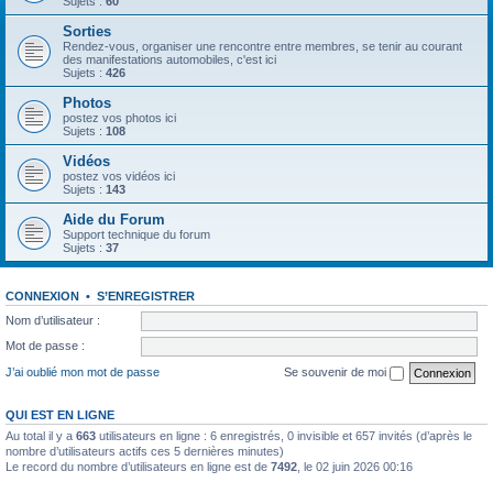
Sujets :
60
Sorties
Rendez-vous, organiser une rencontre entre membres, se tenir au courant
des manifestations automobiles, c'est ici
Sujets :
426
Photos
postez vos photos ici
Sujets :
108
Vidéos
postez vos vidéos ici
Sujets :
143
Aide du Forum
Support technique du forum
Sujets :
37
CONNEXION
•
S’ENREGISTRER
Nom d’utilisateur :
Mot de passe :
J’ai oublié mon mot de passe
Se souvenir de moi
QUI EST EN LIGNE
Au total il y a
663
utilisateurs en ligne : 6 enregistrés, 0 invisible et 657 invités (d’après le
nombre d’utilisateurs actifs ces 5 dernières minutes)
Le record du nombre d’utilisateurs en ligne est de
7492
, le 02 juin 2026 00:16