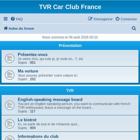
TVR Car Club France
FAQ
S’enregistrer
Connexion
R
Index du forum
e
Nous sommes le 09 août 2026 00:10
c
Présentation
h
Présentez-vous
e
Je viens d'où, qui suis je, je roule en...?, etc
Sujets :
851
r
Ma voiture
c
Vous pouvez présenter votre voiture ici
Sujets :
252
h
e
TVR
r
English-speaking message board
You are an english-speaking person, you want to communicate with french
TVR enthousiast, leave a message on the board...
Sujets :
117
Le bistrot
Ici, on parle de tout et de n'importe quoi...
Sujets :
804
Informations du club