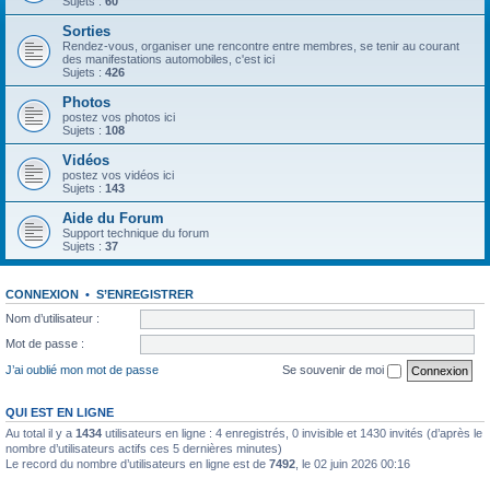
Sujets :
60
Sorties
Rendez-vous, organiser une rencontre entre membres, se tenir au courant
des manifestations automobiles, c'est ici
Sujets :
426
Photos
postez vos photos ici
Sujets :
108
Vidéos
postez vos vidéos ici
Sujets :
143
Aide du Forum
Support technique du forum
Sujets :
37
CONNEXION
•
S’ENREGISTRER
Nom d’utilisateur :
Mot de passe :
J’ai oublié mon mot de passe
Se souvenir de moi
QUI EST EN LIGNE
Au total il y a
1434
utilisateurs en ligne : 4 enregistrés, 0 invisible et 1430 invités (d’après le
nombre d’utilisateurs actifs ces 5 dernières minutes)
Le record du nombre d’utilisateurs en ligne est de
7492
, le 02 juin 2026 00:16