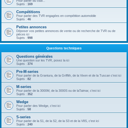
Pour parler du club...
Sujets :
169
Compétitions
Pour parler des TVR engagées en compétition automobile
Sujets :
46
Petites annonces
Déposer vos petites annonces de vente ou de recherche de TVR ou de
pièces ici
Sujets :
998
Questions techniques
Questions générales
Une question sur les TVR, posez la ici
Sujets :
374
Pre-M-series
Pour parler de la Grantura, de la Griffith, de la Vixen et de la Tuscan c'est ici
Sujets :
82
M-series
Pour parler de la 3000M, de la 3000S ou de laTaimar, c'est ici
Sujets :
352
Wedge
Pour parler des Wedge, c'est ici
Sujets :
58
S-series
Pour parler de la S1, de la S2, de la S3 et de la V8S, c'est ici
Sujets :
240