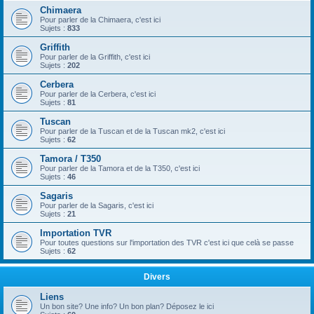
Chimaera
Pour parler de la Chimaera, c'est ici
Sujets :
833
Griffith
Pour parler de la Griffith, c'est ici
Sujets :
202
Cerbera
Pour parler de la Cerbera, c'est ici
Sujets :
81
Tuscan
Pour parler de la Tuscan et de la Tuscan mk2, c'est ici
Sujets :
62
Tamora / T350
Pour parler de la Tamora et de la T350, c'est ici
Sujets :
46
Sagaris
Pour parler de la Sagaris, c'est ici
Sujets :
21
Importation TVR
Pour toutes questions sur l'importation des TVR c'est ici que celà se passe
Sujets :
62
Divers
Liens
Un bon site? Une info? Un bon plan? Déposez le ici