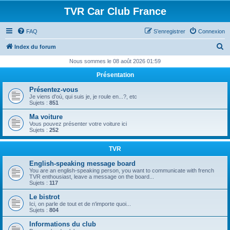
TVR Car Club France
FAQ
S’enregistrer
Connexion
R
Index du forum
e
Nous sommes le 08 août 2026 01:59
c
Présentation
h
Présentez-vous
e
Je viens d'où, qui suis je, je roule en...?, etc
Sujets :
851
r
Ma voiture
c
Vous pouvez présenter votre voiture ici
Sujets :
252
h
e
TVR
r
English-speaking message board
You are an english-speaking person, you want to communicate with french
TVR enthousiast, leave a message on the board...
Sujets :
117
Le bistrot
Ici, on parle de tout et de n'importe quoi...
Sujets :
804
Informations du club