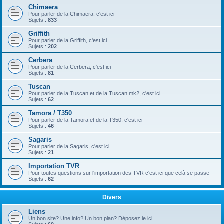
Chimaera
Pour parler de la Chimaera, c'est ici
Sujets :
833
Griffith
Pour parler de la Griffith, c'est ici
Sujets :
202
Cerbera
Pour parler de la Cerbera, c'est ici
Sujets :
81
Tuscan
Pour parler de la Tuscan et de la Tuscan mk2, c'est ici
Sujets :
62
Tamora / T350
Pour parler de la Tamora et de la T350, c'est ici
Sujets :
46
Sagaris
Pour parler de la Sagaris, c'est ici
Sujets :
21
Importation TVR
Pour toutes questions sur l'importation des TVR c'est ici que celà se passe
Sujets :
62
Divers
Liens
Un bon site? Une info? Un bon plan? Déposez le ici