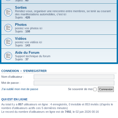
Sujets :
60
Sorties
Rendez-vous, organiser une rencontre entre membres, se tenir au courant
des manifestations automobiles, c'est ici
Sujets :
426
Photos
postez vos photos ici
Sujets :
108
Vidéos
postez vos vidéos ici
Sujets :
143
Aide du Forum
Support technique du forum
Sujets :
37
CONNEXION
•
S’ENREGISTRER
Nom d’utilisateur :
Mot de passe :
J’ai oublié mon mot de passe
Se souvenir de moi
QUI EST EN LIGNE
Au total il y a
857
utilisateurs en ligne : 4 enregistrés, 0 invisible et 853 invités (d’après le
nombre d’utilisateurs actifs ces 5 dernières minutes)
Le record du nombre d’utilisateurs en ligne est de
7492
, le 02 juin 2026 00:16