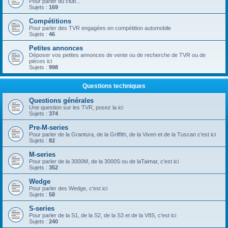
Pour parler du club...
Sujets :
169
Compétitions
Pour parler des TVR engagées en compétition automobile
Sujets :
46
Petites annonces
Déposer vos petites annonces de vente ou de recherche de TVR ou de
pièces ici
Sujets :
998
Questions techniques
Questions générales
Une question sur les TVR, posez la ici
Sujets :
374
Pre-M-series
Pour parler de la Grantura, de la Griffith, de la Vixen et de la Tuscan c'est ici
Sujets :
82
M-series
Pour parler de la 3000M, de la 3000S ou de laTaimar, c'est ici
Sujets :
352
Wedge
Pour parler des Wedge, c'est ici
Sujets :
58
S-series
Pour parler de la S1, de la S2, de la S3 et de la V8S, c'est ici
Sujets :
240