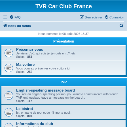
TVR Car Club France
FAQ
S’enregistrer
Connexion
R
Index du forum
e
Nous sommes le 08 août 2026 18:37
c
Présentation
h
Présentez-vous
e
Je viens d'où, qui suis je, je roule en...?, etc
Sujets :
851
r
Ma voiture
c
Vous pouvez présenter votre voiture ici
Sujets :
252
h
e
TVR
r
English-speaking message board
You are an english-speaking person, you want to communicate with french
TVR enthousiast, leave a message on the board...
Sujets :
117
Le bistrot
Ici, on parle de tout et de n'importe quoi...
Sujets :
804
Informations du club