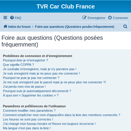
TVR Car Club France
FAQ
S’enregistrer
Connexion
R
Index du forum
Foire aux questions (Questions posées fréquemment)
e
Foire aux questions (Questions posées
c
fréquemment)
h
e
Problèmes de connexion et d’enregistrement
Pourquoi dois-je m’enregistrer ?
r
Que signifie COPPA ?
c
Je souhaite m’enregistrer, mais je n’y parviens pas !
Je suis enregistré mais je ne peux pas me connecter !
h
Pourquoi ne puis-je pas me connecter ?
Je me suis enregistré par le passé mais je ne peux plus me connecter ?!
e
J’ai perdu mon mot de passe !
r
Pourquoi suis-je automatiquement déconnecté ?
À quoi sert « Supprimer les cookies » ?
Paramètres et préférences de l’utilisateur
Comment modifier mes paramètres ?
Comment empêcher mon nom d’apparaître dans la liste des membres connectés ?
Les heures ne sont pas correctes !
J’ai changé mon fuseau horaire et l’heure est toujours incorrecte !
Ma langue n’est pas dans la liste !