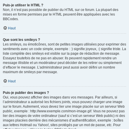
Puis-je utiliser le HTML ?
Non, il n’est pas possible de publier du HTML sur ce forum. La plupart des
mises en forme permises par le HTML peuvent être appliquées avec les
BBCodes.
Haut
Que sont les smileys ?
Les smileys, ou émoticônes, sont de petites images utilisées pour exprimer des
sentiments avec un code simple, exemple : :) signifie joyeux, :( signifie triste. La
liste complète des smileys est visible sur la page de rédaction de message.
Essayez toutefois de ne pas en abuser. Ils peuvent rapidement rendre un
message illisible et un modérateur peut décider de les retirer ou simplement
d’effacer le message. L’administrateur peut aussi avoir défini un nombre
maximum de smileys par message.
Haut
Puis-je publier des images ?
Oui, vous pouvez afficher des images dans vos messages. Par ailleurs, si
l’administrateur a autorisé les fichiers joints, vous pouvez charger une image
sur le forum. Autrement, vous devez lier une image placée sur un serveur Web
public, exemple : http://www.exemple.com/mon-image.gif. Vous ne pouvez pas
lier des images de votre ordinateur (sauf si c’est un serveur Web public) ni des
images placées derrière des mécanismes d’authentification, exemple : boîtes
aux lettres Hotmail ou Yahoo!, sites protégés par un mot de passe, etc. Pour