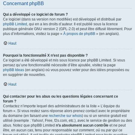
Concernant phpBB
Qui a développé ce logiciel de forum ?
Ce logiciel (dans sa version non modifiée) est développé et distribué par
phpBB Limited
, qui en a les droits d’auteur. Il est publié sous la licence
publique générale GNU version 2 (GPL-2.0) et peut être diffusé librement. Pour
plus d’informations, visitez la page «
À propos de phpBB
» (en anglais).
Haut
Pourquoi la fonctionnalité X n’est pas disponible ?
Ce logiciel a été développé et mis sous licence par phpBB Limited. Si vous
pensez qu’une fonctionnalité nécessite d’être ajoutée, visitez la page
phpBB Ideas
(en anglais) où vous pouvez voter pour des idées proposées ou
en suggérer de nouvelles.
Haut
Qui contacter pour les abus ou les questions légales concernant ce
forum ?
Contactez n’importe lequel des administrateurs de la liste « L’équipe du
forum ». Si vous restez sans réponse alors prenez contact avec le propriétaire
du domaine (en faisant une
recherche sur whois
) ou si un service gratuit est
utilisé (exemple : Yahoo!, Free, f2s.com, etc.), avec le service de gestion ou des
abus. Notez que phpBB Limited
n’a absolument aucun contrôle
et ne peut
être, en aucun cas, tenu pour responsable sur
comment
,
où
ou
par qui
ce